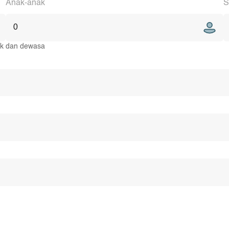
Anak-anak
S
0
nak dan dewasa