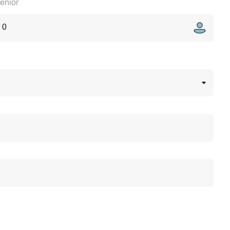
enior
0