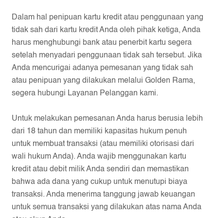
Dalam hal penipuan kartu kredit atau penggunaan yang
tidak sah dari kartu kredit Anda oleh pihak ketiga, Anda
harus menghubungi bank atau penerbit kartu segera
setelah menyadari penggunaan tidak sah tersebut. Jika
Anda mencurigai adanya pemesanan yang tidak sah
atau penipuan yang dilakukan melalui Golden Rama,
segera hubungi Layanan Pelanggan kami.
Untuk melakukan pemesanan Anda harus berusia lebih
dari 18 tahun dan memiliki kapasitas hukum penuh
untuk membuat transaksi (atau memiliki otorisasi dari
wali hukum Anda). Anda wajib menggunakan kartu
kredit atau debit milik Anda sendiri dan memastikan
bahwa ada dana yang cukup untuk menutupi biaya
transaksi. Anda menerima tanggung jawab keuangan
untuk semua transaksi yang dilakukan atas nama Anda