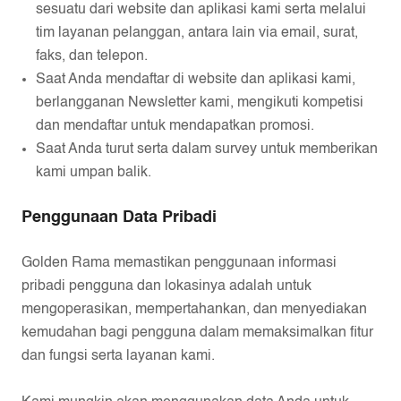
sesuatu dari website dan aplikasi kami serta melalui
tim layanan pelanggan, antara lain via email, surat,
faks, dan telepon.
Saat Anda mendaftar di website dan aplikasi kami,
berlangganan Newsletter kami, mengikuti kompetisi
dan mendaftar untuk mendapatkan promosi.
Saat Anda turut serta dalam survey untuk memberikan
kami umpan balik.
Penggunaan Data Pribadi
Golden Rama memastikan penggunaan informasi
pribadi pengguna dan lokasinya adalah untuk
mengoperasikan, mempertahankan, dan menyediakan
kemudahan bagi pengguna dalam memaksimalkan fitur
dan fungsi serta layanan kami.