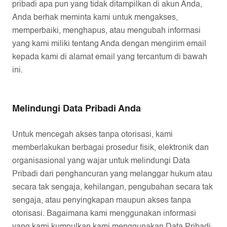
pribadi apa pun yang tidak ditampilkan di akun Anda,
Anda berhak meminta kami untuk mengakses,
memperbaiki, menghapus, atau mengubah informasi
yang kami miliki tentang Anda dengan mengirim email
kepada kami di alamat email yang tercantum di bawah
ini.
Melindungi Data Pribadi Anda
Untuk mencegah akses tanpa otorisasi, kami
memberlakukan berbagai prosedur fisik, elektronik dan
organisasional yang wajar untuk melindungi Data
Pribadi dari penghancuran yang melanggar hukum atau
secara tak sengaja, kehilangan, pengubahan secara tak
sengaja, atau penyingkapan maupun akses tanpa
otorisasi. Bagaimana kami menggunakan informasi