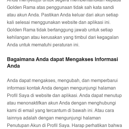
Anda menyetujui untuk segera memberitahukan kepada
Golden Rama atas penggunaan tidak sah kata sandi
atau akun Anda. Pastikan Anda keluar dari akun setiap
kali selesai menggunakan website dan aplikasi ini.
Golden Rama tidak bertanggung jawab untuk setiap
kehilangan atau kerusakan yang timbul dari kegagalan
Anda untuk mematuhi peraturan ini.
Bagaimana Anda dapat Mengakses Informasi
Anda
Anda dapat mengakses, mengubah, dan memperbarui
informasi kontak Anda dengan mengunjungi halaman
Profil Saya di website dan aplikasi. Anda dapat menutup
atau menonaktifkan akun Anda dengan menghubungi
kami di email yang tercantum di bawah ini. Atau cara
lainnya adalah dengan mengunjungi halaman
Penutupan Akun di Profil Saya. Harap perhatikan bahwa