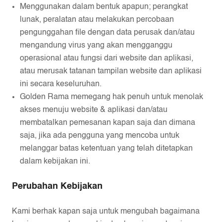
Menggunakan dalam bentuk apapun; perangkat
lunak, peralatan atau melakukan percobaan
pengunggahan file dengan data perusak dan/atau
mengandung virus yang akan mengganggu
operasional atau fungsi dari website dan aplikasi,
atau merusak tatanan tampilan website dan aplikasi
ini secara keseluruhan.
Golden Rama memegang hak penuh untuk menolak
akses menuju website & aplikasi dan/atau
membatalkan pemesanan kapan saja dan dimana
saja, jika ada pengguna yang mencoba untuk
melanggar batas ketentuan yang telah ditetapkan
dalam kebijakan ini.
Perubahan Kebijakan
Kami berhak kapan saja untuk mengubah bagaimana