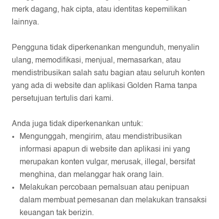
merk dagang, hak cipta, atau identitas kepemilikan
lainnya.
Pengguna tidak diperkenankan mengunduh, menyalin
ulang, memodifikasi, menjual, memasarkan, atau
mendistribusikan salah satu bagian atau seluruh konten
yang ada di website dan aplikasi Golden Rama tanpa
persetujuan tertulis dari kami.
Anda juga tidak diperkenankan untuk:
Mengunggah, mengirim, atau mendistribusikan
informasi apapun di website dan aplikasi ini yang
merupakan konten vulgar, merusak, illegal, bersifat
menghina, dan melanggar hak orang lain.
Melakukan percobaan pemalsuan atau penipuan
dalam membuat pemesanan dan melakukan transaksi
keuangan tak berizin.