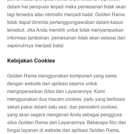
dalam hal penipuan terjadi maka pemesanan tidak akan
lagi tersedia atau otomatis menjadi batal. Golden Rama
tidak dapat dimintai pertanggungjawaban dalam kasus
tersebut. Jika Anda memilih untuk tidak menyampaikan
informasi tambahan, pemesanan tidak akan selesai dan
sepenuhnya menjadi batal.
Kebijakan Cookies
Golden Rama menggunakan komponen yang sama
dengan website dan aplikasi sejenis untuk
mengoperasikan Situs dan Layanannya. Kami
menggunakan dua macam cookies, yaitu yang berbasis
sekali pakai dalam satu sesi, dan persistent cookies,
yang akan segera mengenali Anda sebagai pengguna
situs Golden Rama dan Layanannya. Beberapa fitur dan
fungsi layanan di website dan aplikasi Golden Rama,