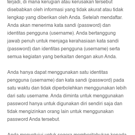
terjadi, di mana kerugian atau kerusakan tersebut
disebabkan oleh informasi yang tidak akurat atau tidak
lengkap yang diberikan oleh Anda. Setelah mendaftar.
Anda akan menerima kata sandi (password) dan
identitas pengguna (username). Anda bertanggung
jawab penuh untuk menjaga kerahasiaan kata sandi
(password) dan identitas pengguna (username) serta
semua kegiatan yang berkaitan dengan akun Anda.
Anda hanya dapat menggunakan satu identitas
pengguna (username) dan kata sandi (password) pada
satu waktu dan tidak diperbolehkan menggunakan lebih
dari satu username. Anda diminta untuk menggunakan
password hanya untuk digunakan diri sendiri saja dan
tidak mengizinkan orang lain untuk menggunakan
password Anda tersebut.