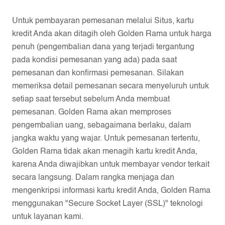
Untuk pembayaran pemesanan melalui Situs, kartu
kredit Anda akan ditagih oleh Golden Rama untuk harga
penuh (pengembalian dana yang terjadi tergantung
pada kondisi pemesanan yang ada) pada saat
pemesanan dan konfirmasi pemesanan. Silakan
memeriksa detail pemesanan secara menyeluruh untuk
setiap saat tersebut sebelum Anda membuat
pemesanan. Golden Rama akan memproses
pengembalian uang, sebagaimana berlaku, dalam
jangka waktu yang wajar. Untuk pemesanan tertentu,
Golden Rama tidak akan menagih kartu kredit Anda,
karena Anda diwajibkan untuk membayar vendor terkait
secara langsung. Dalam rangka menjaga dan
mengenkripsi informasi kartu kredit Anda, Golden Rama
menggunakan "Secure Socket Layer (SSL)" teknologi
untuk layanan kami.