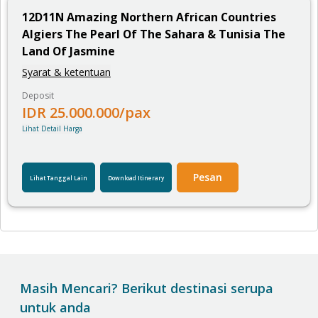
12
D
11
N
Amazing Northern African Countries
Algiers The Pearl Of The Sahara & Tunisia The
Land Of Jasmine
Syarat & ketentuan
Deposit
IDR
25.000.000
/pax
Lihat Detail Harga
Pesan
Lihat Tanggal Lain
Download Itinerary
Masih Mencari? Berikut destinasi serupa
untuk anda