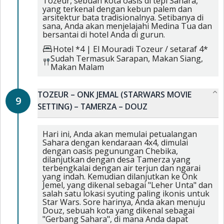
Tozeur, sebuah kota oasis di tepi Sahara,
yang terkenal dengan kebun palem dan
arsitektur bata tradisionalnya. Setibanya di
sana, Anda akan menjelajahi Medina Tua dan
bersantai di hotel Anda di gurun.
Hotel *4
|
El Mouradi Tozeur / setaraf 4*
Sudah Termasuk
Sarapan,
Makan Siang,
Makan Malam
TOZEUR – ONK JEMAL (STARWARS MOVIE
9
SETTING) – TAMERZA – DOUZ
Hari ini, Anda akan memulai petualangan
Sahara dengan kendaraan 4x4, dimulai
dengan oasis pegunungan Chebika,
dilanjutkan dengan desa Tamerza yang
terbengkalai dengan air terjun dan ngarai
yang indah. Kemudian dilanjutkan ke Onk
Jemel, yang dikenal sebagai "Leher Unta" dan
salah satu lokasi syuting paling ikonis untuk
Star Wars. Sore harinya, Anda akan menuju
Douz, sebuah kota yang dikenal sebagai
"Gerbang Sahara", di mana Anda dapat