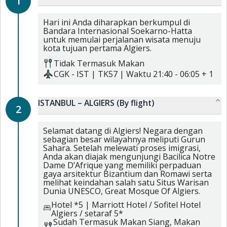
1
Hari ini Anda diharapkan berkumpul di
Bandara Internasional Soekarno-Hatta
untuk memulai perjalanan wisata menuju
kota tujuan pertama Algiers.
Tidak Termasuk Makan
CGK
-
IST
|
TK57
| Waktu
21:40
-
06:05 + 1
ISTANBUL – ALGIERS (By flight)
2
Selamat datang di Algiers! Negara dengan
sebagian besar wilayahnya meliputi Gurun
Sahara. Setelah melewati proses imigrasi,
Anda akan diajak mengunjungi Bacilica Notre
Dame D’Afrique yang memiliki perpaduan
gaya arsitektur Bizantium dan Romawi serta
melihat keindahan salah satu Situs Warisan
Dunia UNESCO, Great Mosque Of Algiers.
Hotel *5
|
Marriott Hotel / Sofitel Hotel
Algiers / setaraf 5*
Sudah Termasuk
Makan Siang,
Makan