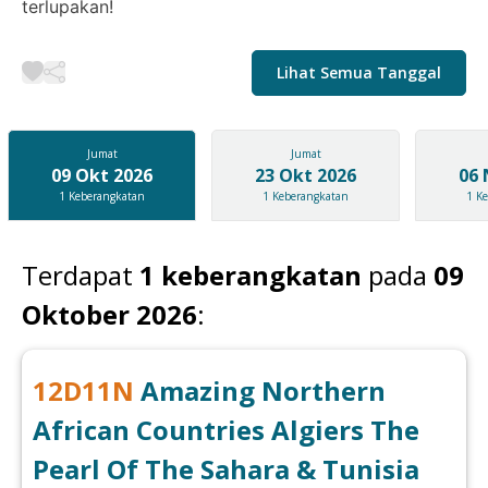
terlupakan!
Lihat Semua Tanggal
Jumat
Jumat
09 Okt 2026
23 Okt 2026
06 
1
Keberangkatan
1
Keberangkatan
1
Ke
Terdapat
1
keberangkatan
pada
09
Oktober 2026
:
12
D
11
N
Amazing Northern
African Countries Algiers The
Pearl Of The Sahara & Tunisia