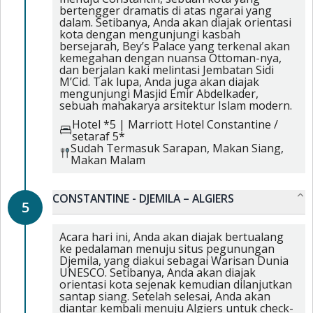
bertengger dramatis di atas ngarai yang
dalam. Setibanya, Anda akan diajak orientasi
kota dengan mengunjungi kasbah
bersejarah, Bey’s Palace yang terkenal akan
kemegahan dengan nuansa Ottoman-nya,
dan berjalan kaki melintasi Jembatan Sidi
M’Cid. Tak lupa, Anda juga akan diajak
mengunjungi Masjid Emir Abdelkader,
sebuah mahakarya arsitektur Islam modern.
Hotel *5
|
Marriott Hotel Constantine /
setaraf 5*
Sudah Termasuk
Sarapan,
Makan Siang,
Makan Malam
CONSTANTINE - DJEMILA – ALGIERS
5
Acara hari ini, Anda akan diajak bertualang
ke pedalaman menuju situs pegunungan
Djemila, yang diakui sebagai Warisan Dunia
UNESCO. Setibanya, Anda akan diajak
orientasi kota sejenak kemudian dilanjutkan
santap siang. Setelah selesai, Anda akan
diantar kembali menuju Algiers untuk check-