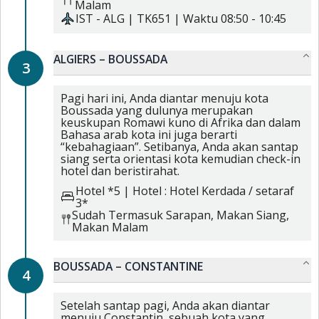
Malam
IST
-
ALG
|
TK651
| Waktu
08:50
-
10:45
ALGIERS – BOUSSADA
3
Pagi hari ini, Anda diantar menuju kota
Boussada yang dulunya merupakan
keuskupan Romawi kuno di Afrika dan dalam
Bahasa arab kota ini juga berarti
“kebahagiaan”. Setibanya, Anda akan santap
siang serta orientasi kota kemudian check-in
hotel dan beristirahat.
Hotel *5
|
Hotel : Hotel Kerdada / setaraf
3*
Sudah Termasuk
Sarapan,
Makan Siang,
Makan Malam
BOUSSADA – CONSTANTINE
4
Setelah santap pagi, Anda akan diantar
menuju Constantin, sebuah kota yang