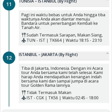
TUNISIA – ISTANBUL (By Flight)
11
Pagi ini waktu bebas untuk Anda hingga tiba
waktunya Anda akan diantar menuju
Bandara untuk penerbangan Kembali ke
Tanah Air.
Sudah Termasuk
Sarapan,
Makan Siang,
TUN
-
IST
|
TK664
| Waktu
18:15
-
23:10
ISTANBUL – JAKARTA (By Flight)
12
Tiba di Jakarta, Indonesia. Dengan ini Acara
tour Anda bersama kami telah selesai. Kami
harap Anda mendapatkan kenangan indah
bersama kami dan sampai jumpa di acara
tour Golden Rama lainnya.
Tidak Termasuk Makan
IST
-
CGK
|
TK56
| Waktu
02:45
-
18:00