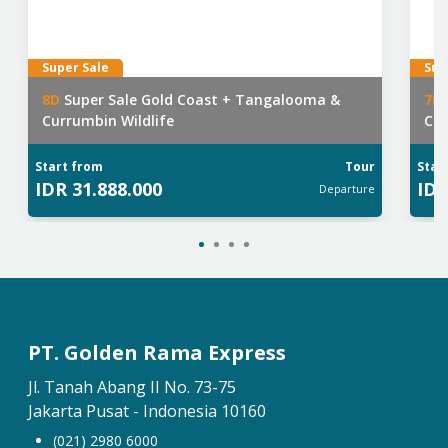
Super Sale
Sup
8
D
Super Sale Gold Coast + Tangalooma &
7
D
Currumbin Wildlife
Cur
Start from
Tour
Star
IDR
31.888.000
ID
Departure
PT. Golden Rama Express
Jl. Tanah Abang II No. 73-75
Jakarta Pusat - Indonesia 10160
(021) 2980 6000