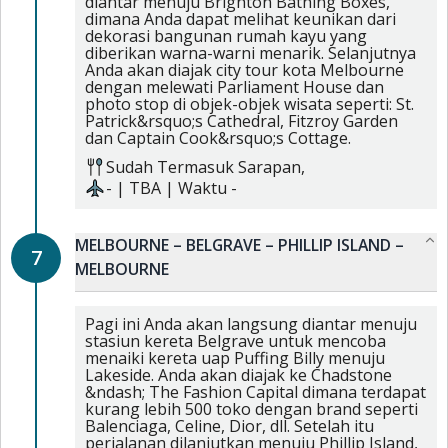
diantar menuju Brighton Bathing Boxes,
dimana Anda dapat melihat keunikan dari
dekorasi bangunan rumah kayu yang
diberikan warna-warni menarik. Selanjutnya
Anda akan diajak city tour kota Melbourne
dengan melewati Parliament House dan
photo stop di objek-objek wisata seperti: St.
Patrick&rsquo;s Cathedral, Fitzroy Garden
dan Captain Cook&rsquo;s Cottage.
Sudah Termasuk
Sarapan,
-
|
TBA
| Waktu
-
MELBOURNE – BELGRAVE – PHILLIP ISLAND –
7
MELBOURNE
Pagi ini Anda akan langsung diantar menuju
stasiun kereta Belgrave untuk mencoba
menaiki kereta uap Puffing Billy menuju
Lakeside. Anda akan diajak ke Chadstone
&ndash; The Fashion Capital dimana terdapat
kurang lebih 500 toko dengan brand seperti
Balenciaga, Celine, Dior, dll. Setelah itu
perjalanan dilanjutkan menuju Phillip Island,