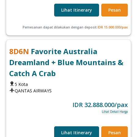
Lihat Itinerary
Pesan
Pemesanan dapat dilakukan dengan deposit
IDR
15.000.000
/pax
8
D
6
N
Favorite Australia
Dreamland + Blue Mountains &
Catch A Crab
5
Kota
QANTAS AIRWAYS
IDR
32.888.000
/pax
Lihat Detail Harga
Lihat Itinerary
Pesan