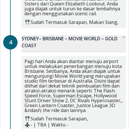
Sisters dari Queen Elizabeth Lookout. Anda
juga diajak untuk turun ke dasar lembahnya
dengan menggunakan scenic rail.
Sudah Termasuk
Sarapan,
Makan Siang,
SYDNEY– BRISBANE – MOVIE WORLD – GOLD
4
COAST
Pagi hari Anda akan diantar menuju airport
untuk melakukan penerbangan menuju kota
Brisbane. Setibanya, Anda akan diajak untuk
mengunjungi Movie World yang merupakan
studio film terbesar di Australia. Disini dapat
dilihat dari dekat teknik pembuatan film dan
atraksi-atraksi menarik seperti: The Flash:
Speed Force, Superman Escape, Hollywood
Stunt Driver Show 2, DC Rivals Hypercoaster,,
Green Lantern Coaster, Justice League 3D
&ndash; the ride dan lainnya.
Sudah Termasuk
Sarapan,
-
|
TBA
| Waktu
-