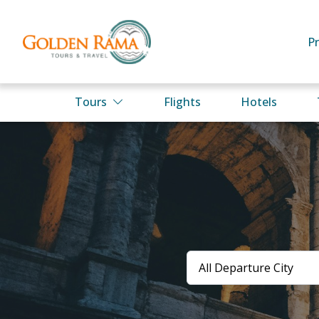
P
Tours
Flights
Hotels
All Departure City