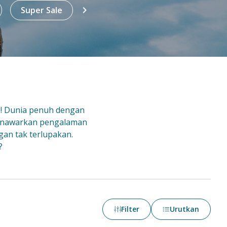
Super Sale
All
All-In
Sign
u! Dunia penuh dengan
enawarkan pengalaman
gan tak terlupakan.
?
Filter
Urutkan