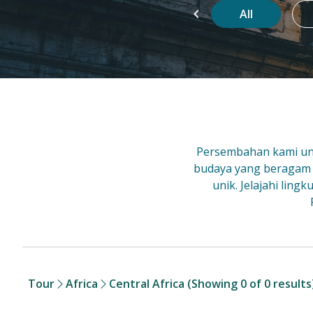
g
Favorite
Super Sale
All
Persembahan kami unt
budaya yang beragam
unik. Jelajahi lin
Tour
Africa
Central Africa
(Showing 0 of 0 results