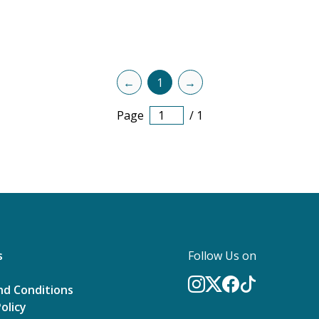
←
1
→
Page
/
1
s
Follow Us on
nd Conditions
olicy