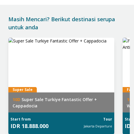
Masih Mencari? Berikut destinasi serupa
untuk anda
Super Sale
Fav
10
D
Super Sale Turkiye Fantastic Offer +
10
Cappadocia
Wah
Start from
Tour
Star
IDR
18.888.000
ID
Jakarta
Departure