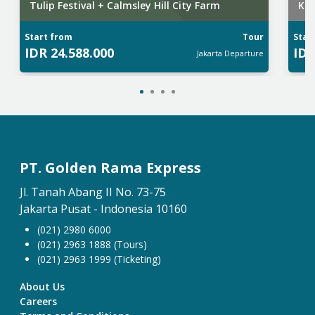
Tulip Festival + Calmsley Hill City Farm
Kas
Start from
Tour
Star
IDR
24.588.000
ID
Jakarta
Departure
PT. Golden Rama Express
Jl. Tanah Abang II No. 73-75
Jakarta Pusat - Indonesia 10160
(021) 2980 6000
(021) 2963 1888 (Tours)
(021) 2963 1999 (Ticketing)
About Us
Careers