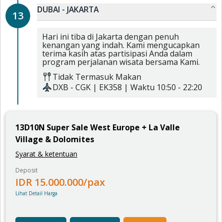
DUBAI - JAKARTA
13
Hari ini tiba di Jakarta dengan penuh
kenangan yang indah. Kami mengucapkan
terima kasih atas partisipasi Anda dalam
program perjalanan wisata bersama Kami.
Tidak Termasuk Makan
DXB
-
CGK
|
EK358
| Waktu
10:50
-
22:20
13
D
10
N
Super Sale West Europe + La Valle
Village & Dolomites
Syarat & ketentuan
Deposit
IDR
15.000.000
/pax
Lihat Detail Harga