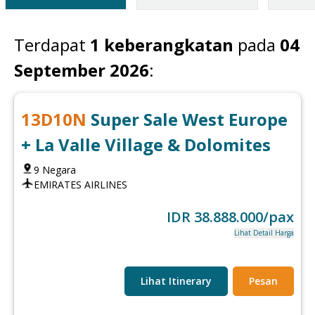
Terdapat
1
keberangkatan
pada
04
September 2026
:
13
D
10
N
Super Sale West Europe
+ La Valle Village & Dolomites
9
Negara
EMIRATES AIRLINES
IDR
38.888.000
/pax
Lihat Detail Harga
Lihat Itinerary
Pesan