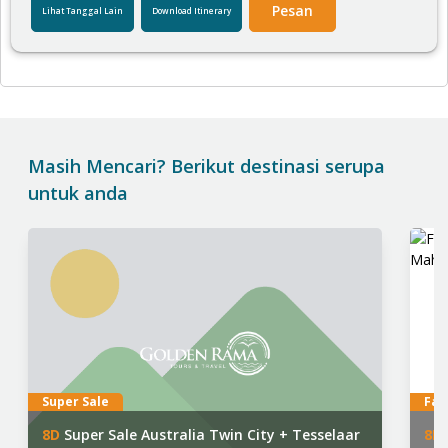
Pesan
Lihat Tanggal Lain
Download Itinerary
Masih Mencari? Berikut destinasi serupa
untuk anda
Super Sale
Fav
8
D
Super Sale Australia Twin City + Tesselaar
8
D