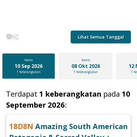
Lihat Semua Tanggal
Kamis
Kamis
10 Sep 2026
08 Okt 2026
12 
1
Keberangkatan
1
Keberangkatan
1
Ke
Terdapat
1
keberangkatan
pada
10
September 2026
:
18
D
8
N
Amazing South American