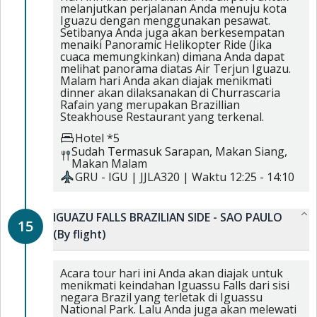
melanjutkan perjalanan Anda menuju kota
Iguazu dengan menggunakan pesawat.
Setibanya Anda juga akan berkesempatan
menaiki Panoramic Helikopter Ride (Jika
cuaca memungkinkan) dimana Anda dapat
melihat panorama diatas Air Terjun Iguazu.
Malam hari Anda akan diajak menikmati
dinner akan dilaksanakan di Churrascaria
Rafain yang merupakan Brazillian
Steakhouse Restaurant yang terkenal.
Hotel *5
Sudah Termasuk
Sarapan,
Makan Siang,
Makan Malam
GRU
-
IGU
|
JJLA320
| Waktu
12:25
-
14:10
IGUAZU FALLS BRAZILIAN SIDE - SAO PAULO
15
(By flight)
Acara tour hari ini Anda akan diajak untuk
menikmati keindahan Iguassu Falls dari sisi
negara Brazil yang terletak di Iguassu
National Park. Lalu Anda juga akan melewati