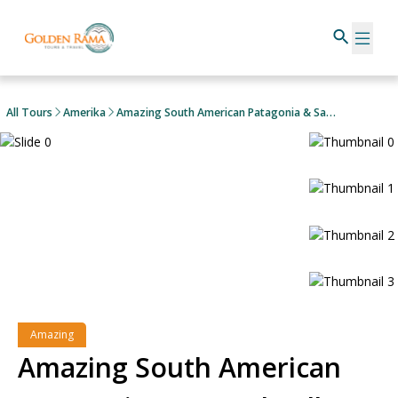
All Tours
Amerika
Amazing South American Patagonia & Sacred Valley + Iguazu Falls, Corcovado Hills, Machu Pichu + Panoramic Helicopter Ride
Amazing
Amazing South American