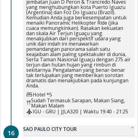
jembatan Juan D Peron & Trancredo Naves
yang menghubungkan kota Puerto Iguazu
(Argentina) dan Foz Do Iguazu (Brazil).
Kemudian Anda juga berkesempatan untuk
menaiki Panoramic Helikopter Ride (jika
cuaca memungkinkan). Rasakan kekuatan
dan skala Air Terjun Iguaçu yang
menakjubkan dari perspektif udara yang
unik dan indah ini menawarkan
pemandangan panorama salah satu
keajaiban alam paling spektakuler di dunia,
Serta Taman Nasional Iguaçu dengan 275 air
terjun dan hutan hujan yang rimbun di
sekitarnya. Pengalaman yang benar-benar
tak terlupakan yang memberikan sorotan
dramatis dan menakjubkan pada kunjungan
Anda.
Hotel *5
Sudah Termasuk
Sarapan,
Makan Siang,
Makan Malam
IGU
-
GRU
|
JJLA320
| Waktu
19:40
-
21:25
SAO PAULO CITY TOUR
16