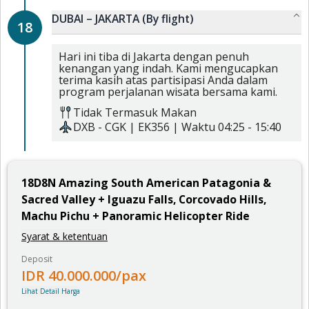
DUBAI – JAKARTA (By flight)
18
Hari ini tiba di Jakarta dengan penuh
kenangan yang indah. Kami mengucapkan
terima kasih atas partisipasi Anda dalam
program perjalanan wisata bersama kami.
Tidak Termasuk Makan
DXB
-
CGK
|
EK356
| Waktu
04:25
-
15:40
18
D
8
N
Amazing South American Patagonia &
Sacred Valley + Iguazu Falls, Corcovado Hills,
Machu Pichu + Panoramic Helicopter Ride
Syarat & ketentuan
Deposit
IDR
40.000.000
/pax
Lihat Detail Harga