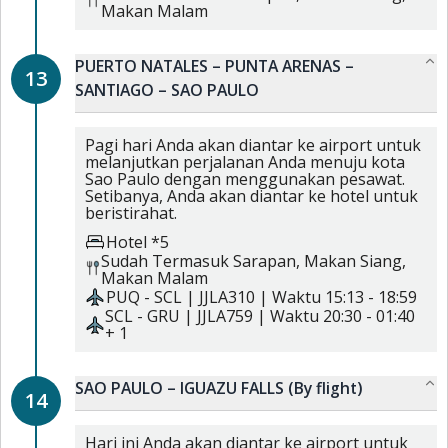
Makan Malam
PUERTO NATALES – PUNTA ARENAS –
13
SANTIAGO – SAO PAULO
Pagi hari Anda akan diantar ke airport untuk
melanjutkan perjalanan Anda menuju kota
Sao Paulo dengan menggunakan pesawat.
Setibanya, Anda akan diantar ke hotel untuk
beristirahat.
Hotel *5
Sudah Termasuk
Sarapan,
Makan Siang,
Makan Malam
PUQ
-
SCL
|
JJLA310
| Waktu
15:13
-
18:59
SCL
-
GRU
|
JJLA759
| Waktu
20:30
-
01:40
+ 1
SAO PAULO – IGUAZU FALLS (By flight)
14
Hari ini Anda akan diantar ke airport untuk