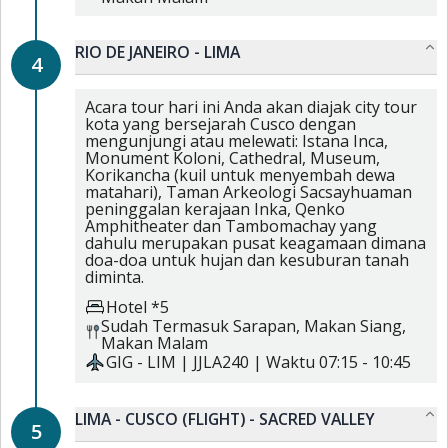
RIO DE JANEIRO - LIMA
4
Acara tour hari ini Anda akan diajak city tour
kota yang bersejarah Cusco dengan
mengunjungi atau melewati: Istana Inca,
Monument Koloni, Cathedral, Museum,
Korikancha (kuil untuk menyembah dewa
matahari), Taman Arkeologi Sacsayhuaman
peninggalan kerajaan Inka, Qenko
Amphitheater dan Tambomachay yang
dahulu merupakan pusat keagamaan dimana
doa-doa untuk hujan dan kesuburan tanah
diminta.
Hotel *5
Sudah Termasuk
Sarapan,
Makan Siang,
Makan Malam
GIG
-
LIM
|
JJLA240
| Waktu
07:15
-
10:45
LIMA - CUSCO (FLIGHT) - SACRED VALLEY
5