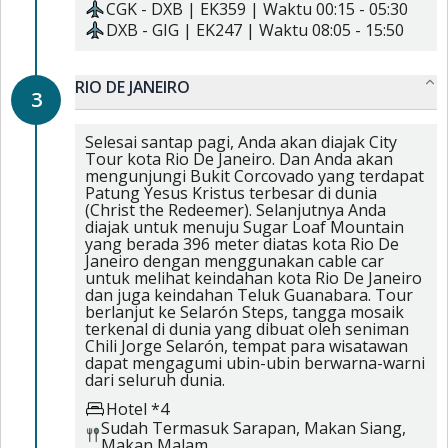
CGK
-
DXB
|
EK359
| Waktu
00:15
-
05:30
DXB
-
GIG
|
EK247
| Waktu
08:05
-
15:50
RIO DE JANEIRO
3
Selesai santap pagi, Anda akan diajak City
Tour kota Rio De Janeiro. Dan Anda akan
mengunjungi Bukit Corcovado yang terdapat
Patung Yesus Kristus terbesar di dunia
(Christ the Redeemer). Selanjutnya Anda
diajak untuk menuju Sugar Loaf Mountain
yang berada 396 meter diatas kota Rio De
Janeiro dengan menggunakan cable car
untuk melihat keindahan kota Rio De Janeiro
dan juga keindahan Teluk Guanabara. Tour
berlanjut ke Selarón Steps, tangga mosaik
terkenal di dunia yang dibuat oleh seniman
Chili Jorge Selarón, tempat para wisatawan
dapat mengagumi ubin-ubin berwarna-warni
dari seluruh dunia.
Hotel *4
Sudah Termasuk
Sarapan,
Makan Siang,
Makan Malam