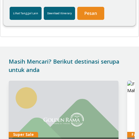
Pesan
Lihat Tanggal Lain
Download Itinerary
Masih Mencari? Berikut destinasi serupa
untuk anda
Super Sale
Fav