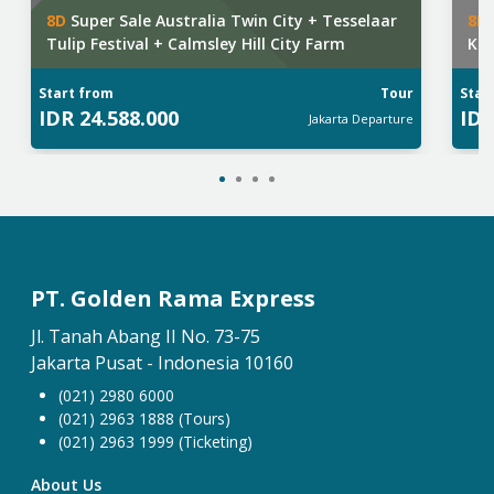
8
D
Super Sale Australia Twin City + Tesselaar
8
D
Tulip Festival + Calmsley Hill City Farm
Kas
Start from
Tour
Star
IDR
24.588.000
ID
Jakarta
Departure
PT. Golden Rama Express
Jl. Tanah Abang II No. 73-75
Jakarta Pusat - Indonesia 10160
(021) 2980 6000
(021) 2963 1888 (Tours)
(021) 2963 1999 (Ticketing)
About Us