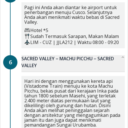
Pagi ini Anda akan diantar ke airport untuk
penerbangan menuju Cusco. Selanjutnya
Anda akan menikmati waktu bebas di Sacred
Valley.
Hotel *5
Sudah Termasuk
Sarapan,
Makan Malam
LIM
-
CUZ
|
JJLA212
| Waktu
08:00
-
09:20
SACRED VALLEY – MACHU PICCHU – SACRED
6
VALLEY
Hari ini dengan menggunakan kereta api
(Vistadome Train) menuju ke kota Machu
Picchu, bekas pusat dari kerajaan Inka pada
tahun 1800 sebelum Masehi, yang terletak
2.400 meter diatas permukaan laut yang
dikelilingi oleh gunung dan hutan. Disini
Anda akan melihat peninggalan sejarah
dengan arsitektur yang mengagumkan pada
jaman itu dan juga dapat menikmati
pemandangan Sungai Urubamba.