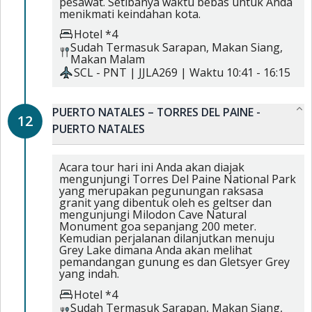
pesawat. Setibanya waktu bebas untuk Anda
menikmati keindahan kota.
Hotel *4
Sudah Termasuk
Sarapan,
Makan Siang,
Makan Malam
SCL
-
PNT
|
JJLA269
| Waktu
10:41
-
16:15
PUERTO NATALES – TORRES DEL PAINE -
12
PUERTO NATALES
Acara tour hari ini Anda akan diajak
mengunjungi Torres Del Paine National Park
yang merupakan pegunungan raksasa
granit yang dibentuk oleh es geltser dan
mengunjungi Milodon Cave Natural
Monument goa sepanjang 200 meter.
Kemudian perjalanan dilanjutkan menuju
Grey Lake dimana Anda akan melihat
pemandangan gunung es dan Gletsyer Grey
yang indah.
Hotel *4
Sudah Termasuk
Sarapan,
Makan Siang,