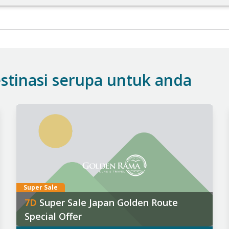
stinasi serupa untuk anda
anggal Keberangkatan:
026
:
0 Dec
,
21 Dec
,
24 Dec
,
26 Dec
,
28 Dec
ind out more
Super Sale
7
D
Super Sale Japan Golden Route
Special Offer