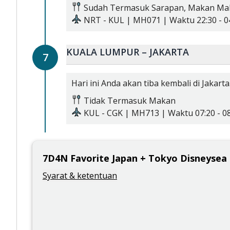
Sudah Termasuk
Sarapan,
Makan Ma
NRT
-
KUL
|
MH071
| Waktu
22:30
-
0
KUALA LUMPUR – JAKARTA
7
Hari ini Anda akan tiba kembali di Jakar
Tidak Termasuk Makan
KUL
-
CGK
|
MH713
| Waktu
07:20
-
0
7
D
4
N
Favorite Japan + Tokyo Disneysea 
Syarat & ketentuan