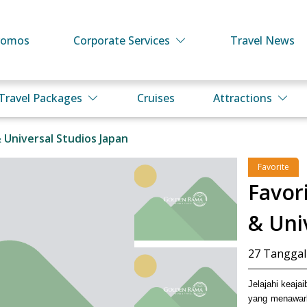
romos
Corporate Services
Travel News
Travel Packages
Cruises
Attractions
 Universal Studios Japan
Favorite
Favor
& Uni
27
Tanggal
Jelajahi keaj
yang menawark