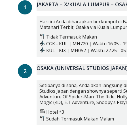
JAKARTA – X/KUALA LUMPUR – OSA
1
Hari ini Anda diharapkan berkumpul di B
Matahari Terbit, Osaka via Kuala Lumpu
Tidak Termasuk Makan
CGK
-
KUL
|
MH720
| Waktu
16:05
-
1
KUL
-
KIX
|
MH052
| Waktu
22:25
-
05:
OSAKA (UNIVERSAL STUDIOS JAPAN
2
Setibanya di sana, Anda akan langsung d
Studios Japan dengan shownya seperti S
Adventure Of Spider-Man: The Ride, Hol
Magic (4D), E.T Adventure, Snoopy’s Playla
Hotel *3
Sudah Termasuk
Makan Malam