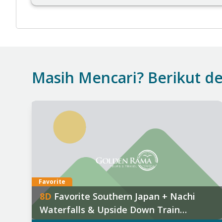
Masih Mencari? Berikut de
Tanggal Keberangkatan:
T
2026
:
2
13 Dec
2
2027
:
F
09 Jan
,
20 Jan
,
17 Feb
,
27 Feb
,
07 Mar
Favorite
8
D
Favorite Southern Japan + Nachi
Find out more
Waterfalls & Upside Down Train