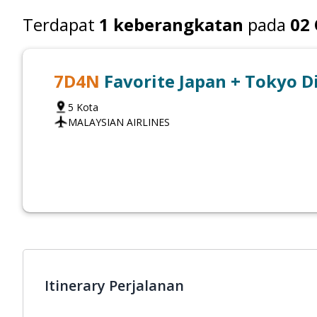
Terdapat
1
keberangkatan
pada
02
7
D
4
N
Favorite Japan + Tokyo D
5
Kota
MALAYSIAN AIRLINES
Itinerary Perjalanan