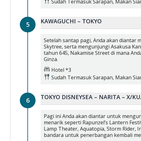
Sudah Termasuk
Sarapan,
Makan Sia
KAWAGUCHI – TOKYO
5
Setelah santap pagi, Anda akan diantar 
Skytree, serta mengunjungi Asakusa Ka
tahun 645, Nakamise Street di mana Anda 
Ginza.
Hotel *3
Sudah Termasuk
Sarapan,
Makan Sia
TOKYO DISNEYSEA – NARITA – X/K
6
Pagi ini Anda akan diantar untuk mengun
menarik seperti Rapunzel’s Lantern Fest
Lamp Theater, Aquatopia, Storm Rider, In
bandara untuk penerbangan kembali men