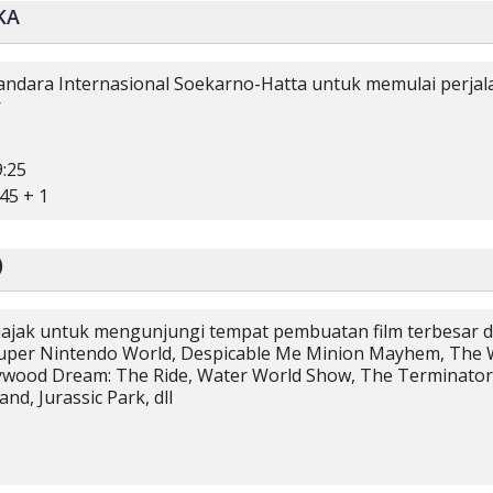
KA
andara Internasional Soekarno-Hatta untuk memulai perjal
r
9:25
45 + 1
)
iajak untuk mengunjungi tempat pembuatan film terbesar d
uper Nintendo World, Despicable Me Minion Mayhem, The W
lywood Dream: The Ride, Water World Show, The Terminator 
nd, Jurassic Park, dll