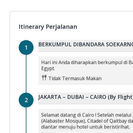
Itinerary Perjalanan
BERKUMPUL DIBANDARA SOEKARNO
1
Hari ini Anda diharapkan berkumpul di 
Egypt.
Tidak Termasuk Makan
JAKARTA – DUBAI – CAIRO (By Fligh
2
Selamat datang di Cairo ! Setelah melalu
(Alabaster Mosque), Citadel of Qaitbay d
diantar menuju hotel untuk beristirihat.