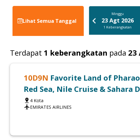
Minggu
23 Agt 2026
Lihat Semua Tanggal
1
Keberangkatan
Terdapat
1
keberangkatan
pada
23
10
D
9
N
Favorite Land of Pharao
Red Sea, Nile Cruise & Sahara 
4
Kota
EMIRATES AIRLINES