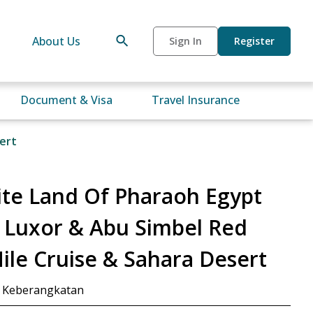
About Us
Sign In
Register
Document & Visa
Travel Insurance
sert
ite Land Of Pharaoh Egypt
, Luxor & Abu Simbel Red
Nile Cruise & Sahara Desert
 Keberangkatan