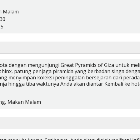
n Malam
:30
25
i kota dengan mengunjungi Great Pyramids of Giza untuk meli
phinx, patung penjaga piramida yang berbadan singa deng
 menyimpan koleksi peninggalan bersejarah dari peradaba
anja hingga tiba waktunya Anda akan diantar Kembali ke hote
ng,
Makan Malam