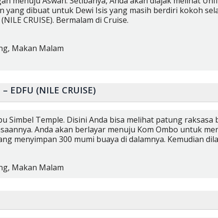
an menuju Aswan. Setibanya, Anda akan diajak melihat Un
 yang dibuat untuk Dewi Isis yang masih berdiri kokoh se
 (NILE CRUISE). Bermalam di Cruise.
ng,
Makan Malam
– EDFU (NILE CRUISE)
bu Simbel Temple. Disini Anda bisa melihat patung raksasa
saannya. Anda akan berlayar menuju Kom Ombo untuk meng
ang menyimpan 300 mumi buaya di dalamnya. Kemudian dila
ng,
Makan Malam