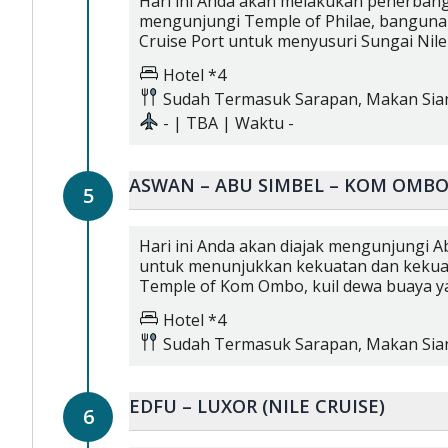
Hari ini Anda akan melakukan penerbang
mengunjungi Temple of Philae, bangunan
Cruise Port untuk menyusuri Sungai Nile
Hotel *4
Sudah Termasuk
Sarapan,
Makan Sia
-
|
TBA
| Waktu
-
ASWAN – ABU SIMBEL – KOM OMBO 
5
Hari ini Anda akan diajak mengunjungi A
untuk menunjukkan kekuatan dan kekua
Temple of Kom Ombo, kuil dewa buaya y
Hotel *4
Sudah Termasuk
Sarapan,
Makan Sia
EDFU – LUXOR (NILE CRUISE)
6