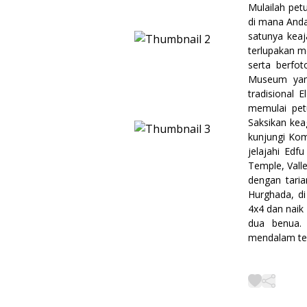
Mulailah pet
di mana Anda
satunya keaj
terlupakan m
serta berfot
Museum yang
tradisional 
memulai pet
Saksikan ke
kunjungi Ko
jelajahi Ed
Temple, Vall
dengan tari
Hurghada, d
4x4 dan naik
dua benua. 
mendalam te