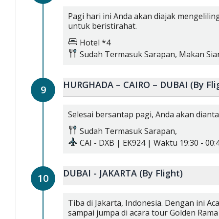
Pagi hari ini Anda akan diajak mengelil
untuk beristirahat.
Hotel *4
Sudah Termasuk
Sarapan,
Makan Sia
HURGHADA – CAIRO – DUBAI (By Fli
9
Selesai bersantap pagi, Anda akan diant
Sudah Termasuk
Sarapan,
CAI
-
DXB
|
EK924
| Waktu
19:30
-
00:
DUBAI - JAKARTA (By Flight)
10
Tiba di Jakarta, Indonesia. Dengan ini 
sampai jumpa di acara tour Golden Rama 