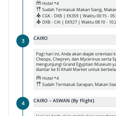
Hotel *4
Sudah Termasuk
Makan Siang,
Maka
CGK
-
DXB
|
EK359
| Waktu
00:15
-
05
DXB
-
CAI
|
EK927
| Waktu
08:10
-
10:
CAIRO
3
Pagi hari ini, Anda akan diajak orientas
Cheops, Chepren, dan Mycerinus serta S
mengunjungi Grand Egyptian Museum yang
diantar ke El Khalil Market untuk berbel
Hotel *4
Sudah Termasuk
Sarapan,
Makan Sia
CAIRO – ASWAN (By Flight)
4