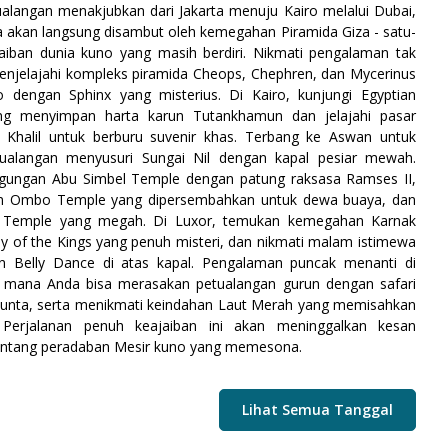
ualangan menakjubkan dari Jakarta menuju Kairo melalui Dubai,
 akan langsung disambut oleh kemegahan Piramida Giza - satu-
aiban dunia kuno yang masih berdiri. Nikmati pengalaman tak
enjelajahi kompleks piramida Cheops, Chephren, dan Mycerinus
o dengan Sphinx yang misterius. Di Kairo, kunjungi Egyptian
 menyimpan harta karun Tutankhamun dan jelajahi pasar
El Khalil untuk berburu suvenir khas. Terbang ke Aswan untuk
ualangan menyusuri Sungai Nil dengan kapal pesiar mewah.
agungan Abu Simbel Temple dengan patung raksasa Ramses II,
m Ombo Temple yang dipersembahkan untuk dewa buaya, dan
fu Temple yang megah. Di Luxor, temukan kemegahan Karnak
ey of the Kings yang penuh misteri, dan nikmati malam istimewa
an Belly Dance di atas kapal. Pengalaman puncak menanti di
i mana Anda bisa merasakan petualangan gurun dengan safari
 unta, serta menikmati keindahan Laut Merah yang memisahkan
Perjalanan penuh keajaiban ini akan meninggalkan kesan
ntang peradaban Mesir kuno yang memesona.
Lihat Semua Tanggal