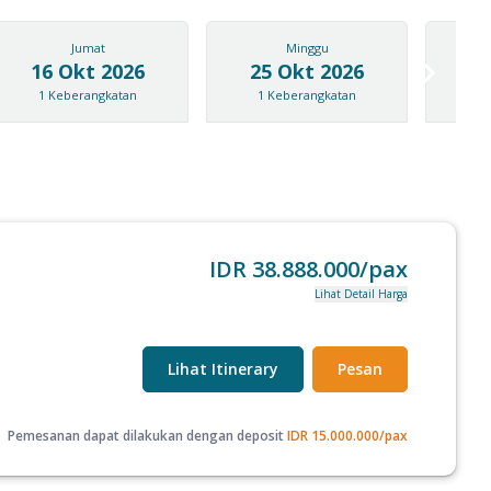
Jumat
Minggu
16 Okt 2026
25 Okt 2026
06
1
Keberangkatan
1
Keberangkatan
1
K
IDR
38.888.000
/pax
Lihat Detail Harga
Lihat Itinerary
Pesan
Pemesanan dapat dilakukan dengan deposit
IDR
15.000.000
/pax