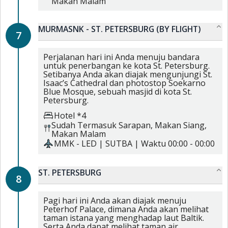
Makan Malam
MURMASNK - ST. PETERSBURG (BY FLIGHT)
7
Perjalanan hari ini Anda menuju bandara
untuk penerbangan ke kota St. Petersburg.
Setibanya Anda akan diajak mengunjungi St.
Isaac’s Cathedral dan photostop Soekarno
Blue Mosque, sebuah masjid di kota St.
Petersburg.
Hotel *4
Sudah Termasuk
Sarapan,
Makan Siang,
Makan Malam
MMK
-
LED
|
SUTBA
| Waktu
00:00
-
00:00
ST. PETERSBURG
8
Pagi hari ini Anda akan diajak menuju
Peterhof Palace, dimana Anda akan melihat
taman istana yang menghadap laut Baltik.
Serta Anda dapat melihat taman air