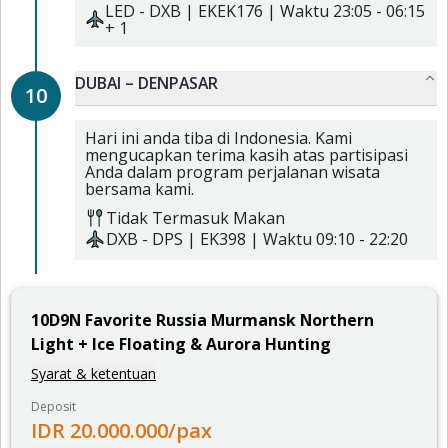
LED
-
DXB
|
EKEK176
| Waktu
23:05
-
06:15
+ 1
DUBAI – DENPASAR
10
Hari ini anda tiba di Indonesia. Kami
mengucapkan terima kasih atas partisipasi
Anda dalam program perjalanan wisata
bersama kami.
Tidak Termasuk Makan
DXB
-
DPS
|
EK398
| Waktu
09:10
-
22:20
10
D
9
N
Favorite Russia Murmansk Northern
Light + Ice Floating & Aurora Hunting
Syarat & ketentuan
Deposit
IDR
20.000.000
/pax