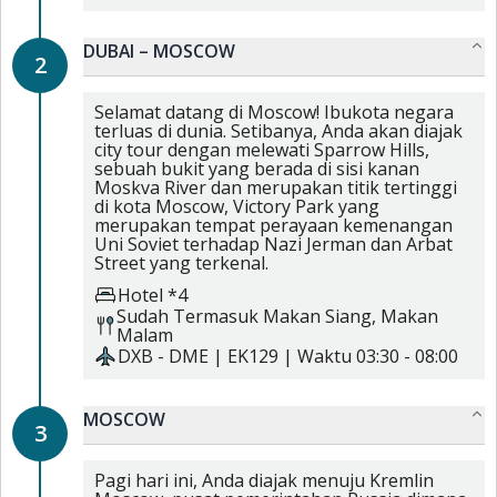
DUBAI – MOSCOW
2
Selamat datang di Moscow! Ibukota negara
terluas di dunia. Setibanya, Anda akan diajak
city tour dengan melewati Sparrow Hills,
sebuah bukit yang berada di sisi kanan
Moskva River dan merupakan titik tertinggi
di kota Moscow, Victory Park yang
merupakan tempat perayaan kemenangan
Uni Soviet terhadap Nazi Jerman dan Arbat
Street yang terkenal.
Hotel *4
Sudah Termasuk
Makan Siang,
Makan
Malam
DXB
-
DME
|
EK129
| Waktu
03:30
-
08:00
MOSCOW
3
Pagi hari ini, Anda diajak menuju Kremlin