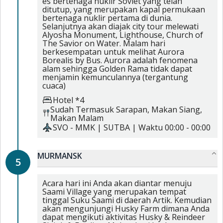
es bertenaga nuklir Soviet yang telah
ditutup, yang merupakan kapal permukaan
bertenaga nuklir pertama di dunia.
Selanjutnya akan diajak city tour melewati
Alyosha Monument, Lighthouse, Church of
The Savior on Water. Malam hari
berkesempatan untuk melihat Aurora
Borealis by Bus. Aurora adalah fenomena
alam sehingga Golden Rama tidak dapat
menjamin kemunculannya (tergantung
cuaca)
Hotel *4
Sudah Termasuk
Sarapan,
Makan Siang,
Makan Malam
SVO
-
MMK
|
SUTBA
| Waktu
00:00
-
00:00
MURMANSK
5
Acara hari ini Anda akan diantar menuju
Saami Village yang merupakan tempat
tinggal Suku Saami di daerah Artik. Kemudian
akan mengunjungi Husky Farm dimana Anda
dapat mengikuti aktivitas Husky & Reindeer