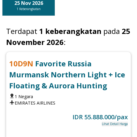
25 Nov 2026
1
Keberangkatan
Terdapat
1
keberangkatan
pada
25
November 2026
:
10
D
9
N
Favorite Russia
Murmansk Northern Light + Ice
Floating & Aurora Hunting
1
Negara
EMIRATES AIRLINES
IDR
55.888.000
/pax
Lihat Detail Harga