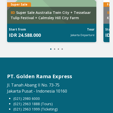
Super Sale
Fav
8
D
Super Sale Australia Twin City + Tesselaar
8
D
Tulip Festival + Calmsley Hill City Farm
Kas
Start from
Tour
Star
IDR
24.588.000
ID
Jakarta
Departure
PT. Golden Rama Express
Jl. Tanah Abang II No. 73-75
Jakarta Pusat - Indonesia 10160
(021) 2980 6000
(021) 2963 1888 (Tours)
(021) 2963 1999 (Ticketing)