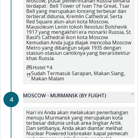
Moscow, pusat pemerintahan Russia dimana
terdapat : Bell Tower of Ivan The Great, Tsar
Bell yang merupakan lonceng terbesar dan
terberat didunia, Kremlin Cathedral. Serta
Red Square alun-alun kota Moscow,
Mausoleum Lenin tokoh Revolusi Bolshevik
1917 yang mengakhiri era monarki Russia, St.
Basil’s Cathedral ikon kota Moscow.
Kemudian Anda juga diajak mencoba Moscow
Metro yang dibangun sejak 1935 dengan
stasiun-stasiun cantiknya yang berarsitektur
khas Russia.
Hotel *4
Sudah Termasuk
Sarapan,
Makan Siang,
Makan Malam
MOSCOW - MURMANSK (BY FLIGHT)
4
Hari ini Anda akan melakukan penerbangan
menuju Murmansk yang merupakan kota
terbesar didunia untuk area lingkar Artik.
Dan setibanya, Anda akan diantar melihat
Nuclear Powered Icebreaker kapal pemecah