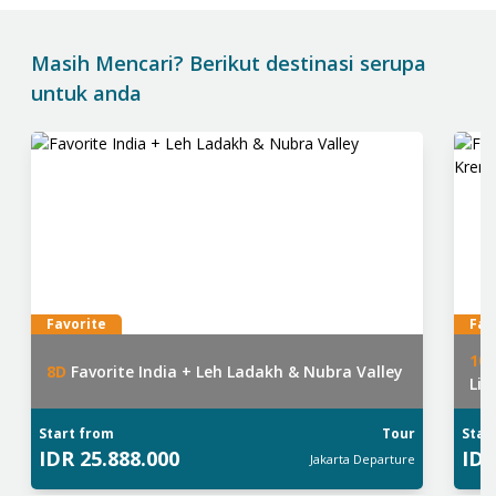
Masih Mencari? Berikut destinasi serupa
untuk anda
Favorite
Fav
10
8
D
Favorite India + Leh Ladakh & Nubra Valley
Light Aur
Mob
Start from
Tour
Star
IDR
25.888.000
ID
Jakarta
Departure