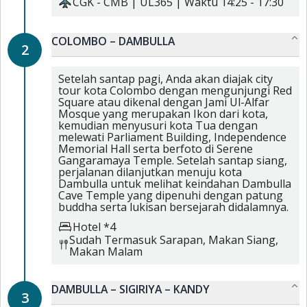
CGK
-
CMB
|
UL365
| Waktu
14:25
-
17:30
COLOMBO – DAMBULLA
2
Setelah santap pagi, Anda akan diajak city
tour kota Colombo dengan mengunjungi Red
Square atau dikenal dengan Jami Ul-Alfar
Mosque yang merupakan Ikon dari kota,
kemudian menyusuri kota Tua dengan
melewati Parliament Building, Independence
Memorial Hall serta berfoto di Serene
Gangaramaya Temple. Setelah santap siang,
perjalanan dilanjutkan menuju kota
Dambulla untuk melihat keindahan Dambulla
Cave Temple yang dipenuhi dengan patung
buddha serta lukisan bersejarah didalamnya.
Hotel *4
Sudah Termasuk
Sarapan,
Makan Siang,
Makan Malam
DAMBULLA – SIGIRIYA – KANDY
3