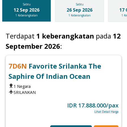
Sabtu
Sabtu
12 Sep 2026
26 Sep 2026
17 
1
Keberangkatan
1
Keberangkatan
1
Ke
Terdapat
1
keberangkatan
pada
12
September 2026
:
7
D
6
N
Favorite Srilanka The
Saphire Of Indian Ocean
1
Negara
SRILANKAN
IDR
17.888.000
/pax
Lihat Detail Harga