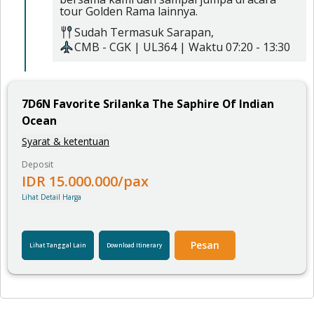
tour Golden Rama lainnya.
Sudah Termasuk
Sarapan,
CMB
-
CGK
|
UL364
| Waktu
07:20
-
13:30
7
D
6
N
Favorite Srilanka The Saphire Of Indian
Ocean
Syarat & ketentuan
Deposit
IDR
15.000.000
/pax
Lihat Detail Harga
Pesan
Lihat Tanggal Lain
Download Itinerary