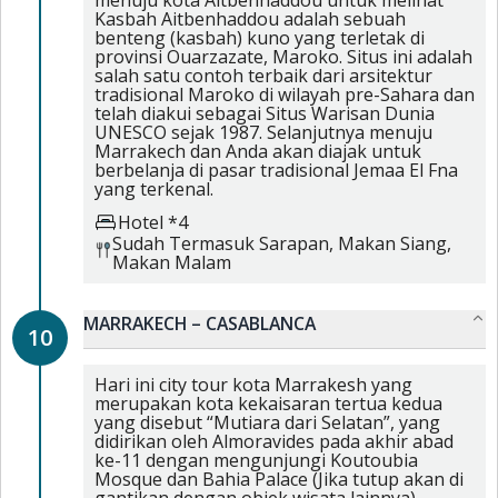
menuju kota Aitbenhaddou untuk melihat
Kasbah Aitbenhaddou adalah sebuah
benteng (kasbah) kuno yang terletak di
provinsi Ouarzazate, Maroko. Situs ini adalah
salah satu contoh terbaik dari arsitektur
tradisional Maroko di wilayah pre-Sahara dan
telah diakui sebagai Situs Warisan Dunia
UNESCO sejak 1987. Selanjutnya menuju
Marrakech dan Anda akan diajak untuk
berbelanja di pasar tradisional Jemaa El Fna
yang terkenal.
Hotel *4
Sudah Termasuk
Sarapan,
Makan Siang,
Makan Malam
MARRAKECH – CASABLANCA
10
Hari ini city tour kota Marrakesh yang
merupakan kota kekaisaran tertua kedua
yang disebut “Mutiara dari Selatan”, yang
didirikan oleh Almoravides pada akhir abad
ke-11 dengan mengunjungi Koutoubia
Mosque dan Bahia Palace (Jika tutup akan di
gantikan dengan objek wisata lainnya).