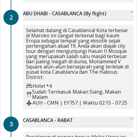
ABU DHABI - CASABLANCA (By flight)
2
Selamat datang di Casablanca! Kota terbesar
di Maroko ini sangat terkenal bagi kaum
Eropa sebagai tempat yang eksotik sejak
pertengahan abad 19. Anda akan diajak city
tour dengan mengunjungi Hasan II Mosque
yang merupakah salah satu masjid terbesar
dan paling megah di dunia, Mohammed V
Square alun-alun bersejarah yang terletak di
pusat kota Casablanca dan The Habous
District.
Hotel *4
Sudah Termasuk
Makan Siang,
Makan
Malam
AUH
-
CMN
|
EY757
| Waktu
02:15
-
07:25
CASABLANCA - RABAT
3