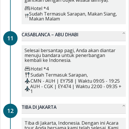
Hotel *4
Sudah Termasuk
Sarapan,
Makan Siang,
Makan Malam
CASABLANCA – ABU DHABI
11
Selesai bersantap pagi, Anda akan diantar
menuju bandara untuk penerbangan
kembali ke Indonesia.
Hotel *4
Sudah Termasuk
Sarapan,
CMN
-
AUH
|
EY758
| Waktu
09:05
-
19:25
AUH
-
CGK
|
EY474
| Waktu
22:00
-
09:35 +
1
TIBA DI JAKARTA
12
Tiba di Jakarta, Indonesia. Dengan ini Acara
tour Anda bersama kami telah selesai. Kami