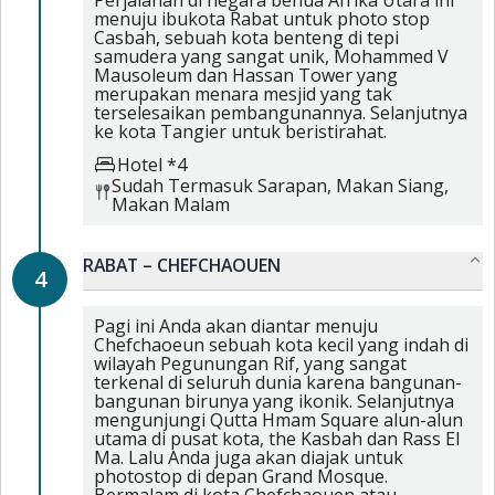
Perjalanan di negara benua Afrika Utara ini
menuju ibukota Rabat untuk photo stop
Casbah, sebuah kota benteng di tepi
samudera yang sangat unik, Mohammed V
Mausoleum dan Hassan Tower yang
merupakan menara mesjid yang tak
terselesaikan pembangunannya. Selanjutnya
ke kota Tangier untuk beristirahat.
Hotel *4
Sudah Termasuk
Sarapan,
Makan Siang,
Makan Malam
RABAT – CHEFCHAOUEN
4
Pagi ini Anda akan diantar menuju
Chefchaoeun sebuah kota kecil yang indah di
wilayah Pegunungan Rif, yang sangat
terkenal di seluruh dunia karena bangunan-
bangunan birunya yang ikonik. Selanjutnya
mengunjungi Qutta Hmam Square alun-alun
utama di pusat kota, the Kasbah dan Rass El
Ma. Lalu Anda juga akan diajak untuk
photostop di depan Grand Mosque.
Bermalam di kota Chefchaouen atau