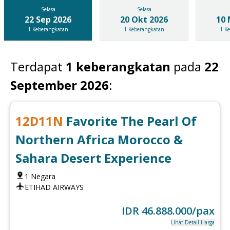
Selasa
Selasa
22 Sep 2026
20 Okt 2026
10 
1
Keberangkatan
1
Keberangkatan
1
Ke
Terdapat
1
keberangkatan
pada
22
September 2026
:
12
D
11
N
Favorite The Pearl Of
Northern Africa Morocco &
Sahara Desert Experience
1
Negara
ETIHAD AIRWAYS
IDR
46.888.000
/pax
Lihat Detail Harga