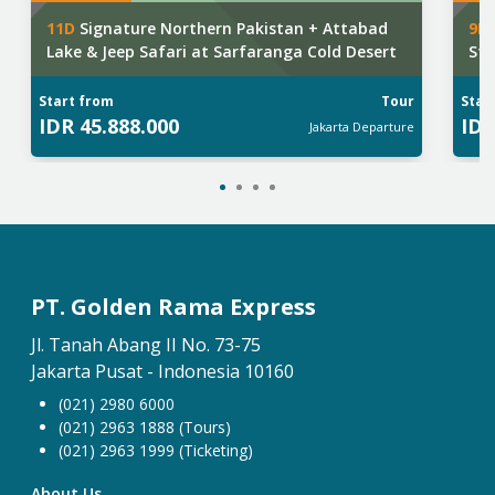
11
D
Signature Northern Pakistan + Attabad
9
D
Lake & Jeep Safari at Sarfaranga Cold Desert
Sta
Start from
Tour
Star
IDR
45.888.000
ID
Jakarta
Departure
PT. Golden Rama Express
Jl. Tanah Abang II No. 73-75
Jakarta Pusat - Indonesia 10160
(021) 2980 6000
(021) 2963 1888 (Tours)
(021) 2963 1999 (Ticketing)
About Us