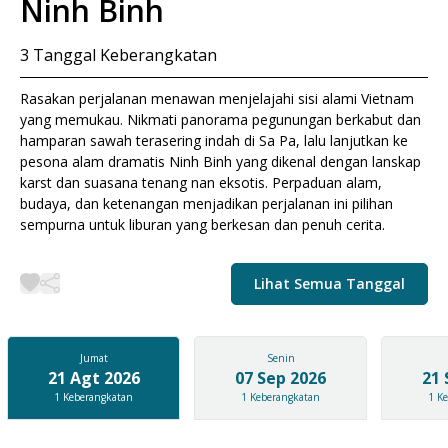
Ninh Binh
3
Tanggal Keberangkatan
Rasakan perjalanan menawan menjelajahi sisi alami Vietnam
yang memukau. Nikmati panorama pegunungan berkabut dan
hamparan sawah terasering indah di
Sa Pa
, lalu lanjutkan ke
pesona alam dramatis
Ninh Binh
yang dikenal dengan lanskap
karst dan suasana tenang nan eksotis. Perpaduan alam,
budaya, dan ketenangan menjadikan perjalanan ini pilihan
sempurna untuk liburan yang berkesan dan penuh cerita.
Lihat Semua Tanggal
Jumat
Senin
21 Agt 2026
07 Sep 2026
21 
1
Keberangkatan
1
Keberangkatan
1
Ke