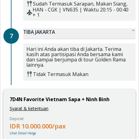
Sudah Termasuk
Sarapan,
Makan Siang,
HAN
-
CGK
|
VN635
| Waktu
20:15
-
00:40
+ 1
TIBA JAKARTA
7
Hari ini Anda akan tiba di Jakarta. Terima
kasih atas partisipasi Anda bersama kami
dan sampai berjumpa di tour Golden Rama
lainnya.
Tidak Termasuk Makan
7
D
4
N
Favorite Vietnam Sapa + Ninh Binh
Syarat & ketentuan
Deposit
IDR
10.000.000
/pax
Lihat Detail Harga