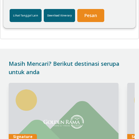
Pesan
Lihat Tanggal Lain
Download Itinerary
Masih Mencari? Berikut destinasi serupa
untuk anda
Signature
Sup