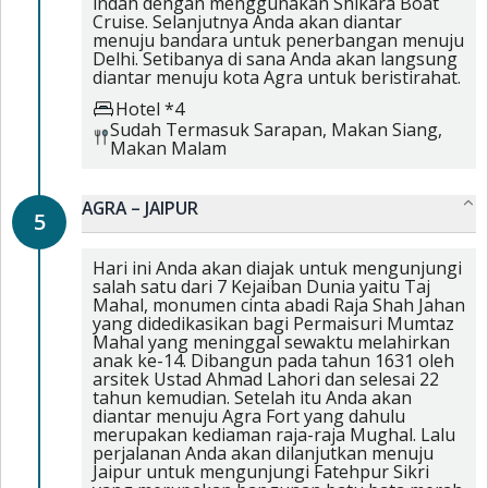
indah dengan menggunakan Shikara Boat
Cruise. Selanjutnya Anda akan diantar
menuju bandara untuk penerbangan menuju
Delhi. Setibanya di sana Anda akan langsung
diantar menuju kota Agra untuk beristirahat.
Hotel *4
Sudah Termasuk
Sarapan,
Makan Siang,
Makan Malam
AGRA – JAIPUR
5
Hari ini Anda akan diajak untuk mengunjungi
salah satu dari 7 Kejaiban Dunia yaitu Taj
Mahal, monumen cinta abadi Raja Shah Jahan
yang didedikasikan bagi Permaisuri Mumtaz
Mahal yang meninggal sewaktu melahirkan
anak ke-14. Dibangun pada tahun 1631 oleh
arsitek Ustad Ahmad Lahori dan selesai 22
tahun kemudian. Setelah itu Anda akan
diantar menuju Agra Fort yang dahulu
merupakan kediaman raja-raja Mughal. Lalu
perjalanan Anda akan dilanjutkan menuju
Jaipur untuk mengunjungi Fatehpur Sikri