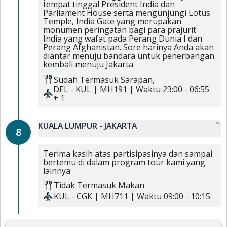
tempat tinggal President India dan
Parliament House serta mengunjungi Lotus
Temple, India Gate yang merupakan
monumen peringatan bagi para prajurit
India yang wafat pada Perang Dunia I dan
Perang Afghanistan. Sore harinya Anda akan
diantar menuju bandara untuk penerbangan
kembali menuju Jakarta.
Sudah Termasuk
Sarapan,
DEL
-
KUL
|
MH191
| Waktu
23:00
-
06:55
+ 1
KUALA LUMPUR - JAKARTA
8
Terima kasih atas partisipasinya dan sampai
bertemu di dalam program tour kami yang
lainnya
Tidak Termasuk Makan
KUL
-
CGK
|
MH711
| Waktu
09:00
-
10:15