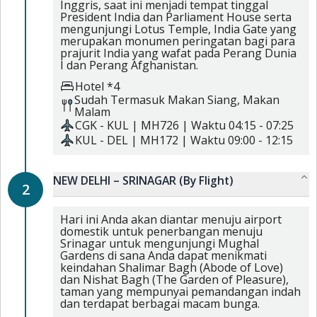
Inggris, saat ini menjadi tempat tinggal
President India dan Parliament House serta
mengunjungi Lotus Temple, India Gate yang
merupakan monumen peringatan bagi para
prajurit India yang wafat pada Perang Dunia
I dan Perang Afghanistan.
Hotel *4
Sudah Termasuk
Makan Siang,
Makan
Malam
CGK
-
KUL
|
MH726
| Waktu
04:15
-
07:25
KUL
-
DEL
|
MH172
| Waktu
09:00
-
12:15
NEW DELHI – SRINAGAR (By Flight)
2
Hari ini Anda akan diantar menuju airport
domestik untuk penerbangan menuju
Srinagar untuk mengunjungi Mughal
Gardens di sana Anda dapat menikmati
keindahan Shalimar Bagh (Abode of Love)
dan Nishat Bagh (The Garden of Pleasure),
taman yang mempunyai pemandangan indah
dan terdapat berbagai macam bunga.