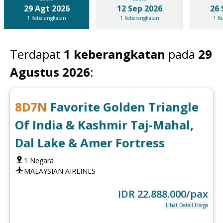
29 Agt 2026
12 Sep 2026
26 
1
Keberangkatan
1
Keberangkatan
1
Ke
Terdapat
1
keberangkatan
pada
29
Agustus 2026
:
8
D
7
N
Favorite Golden Triangle
Of India & Kashmir Taj-Mahal,
Dal Lake & Amer Fortress
1
Negara
MALAYSIAN AIRLINES
IDR
22.888.000
/pax
Lihat Detail Harga