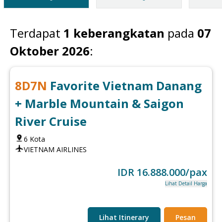
Terdapat
1
keberangkatan
pada
07
Oktober 2026
:
8
D
7
N
Favorite Vietnam Danang
+ Marble Mountain & Saigon
River Cruise
6
Kota
VIETNAM AIRLINES
IDR
16.888.000
/pax
Lihat Detail Harga
Lihat Itinerary
Pesan