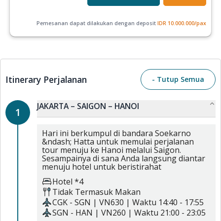
Pemesanan dapat dilakukan dengan deposit
IDR
10.000.000
/pax
Itinerary Perjalanan
- Tutup Semua
JAKARTA – SAIGON – HANOI
1
Hari ini berkumpul di bandara Soekarno
&ndash; Hatta untuk memulai perjalanan
tour menuju ke Hanoi melalui Saigon.
Sesampainya di sana Anda langsung diantar
menuju hotel untuk beristirahat
Hotel *4
Tidak Termasuk Makan
CGK
-
SGN
|
VN630
| Waktu
14:40
-
17:55
SGN
-
HAN
|
VN260
| Waktu
21:00
-
23:05