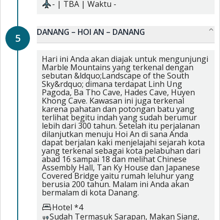
-
|
TBA
| Waktu
-
DANANG – HOI AN – DANANG
5
Hari ini Anda akan diajak untuk mengunjungi
Marble Mountains yang terkenal dengan
sebutan &ldquo;Landscape of the South
Sky&rdquo; dimana terdapat Linh Ung
Pagoda, Ba Tho Cave, Hades Cave, Huyen
Khong Cave. Kawasan ini juga terkenal
karena pahatan dan potongan batu yang
terlihat begitu indah yang sudah berumur
lebih dari 300 tahun. Setelah itu perjalanan
dilanjutkan menuju Hoi An di sana Anda
dapat berjalan kaki menjelajahi sejarah kota
yang terkenal sebagai kota pelabuhan dari
abad 16 sampai 18 dan melihat Chinese
Assembly Hall, Tan Ky House dan Japanese
Covered Bridge yaitu rumah leluhur yang
berusia 200 tahun. Malam ini Anda akan
bermalam di kota Danang.
Hotel *4
Sudah Termasuk
Sarapan,
Makan Siang,