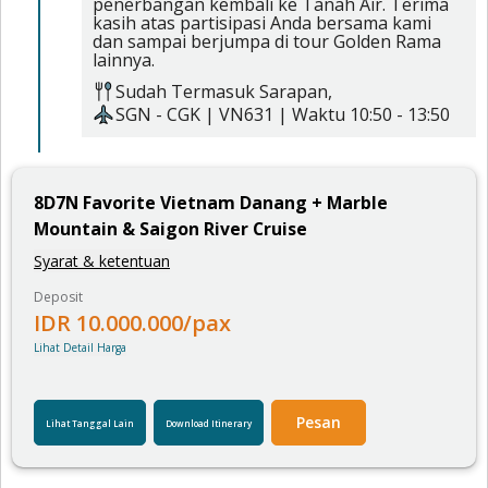
penerbangan kembali ke Tanah Air. Terima
kasih atas partisipasi Anda bersama kami
dan sampai berjumpa di tour Golden Rama
lainnya.
Sudah Termasuk
Sarapan,
SGN
-
CGK
|
VN631
| Waktu
10:50
-
13:50
8
D
7
N
Favorite Vietnam Danang + Marble
Mountain & Saigon River Cruise
Syarat & ketentuan
Deposit
IDR
10.000.000
/pax
Lihat Detail Harga
Pesan
Lihat Tanggal Lain
Download Itinerary