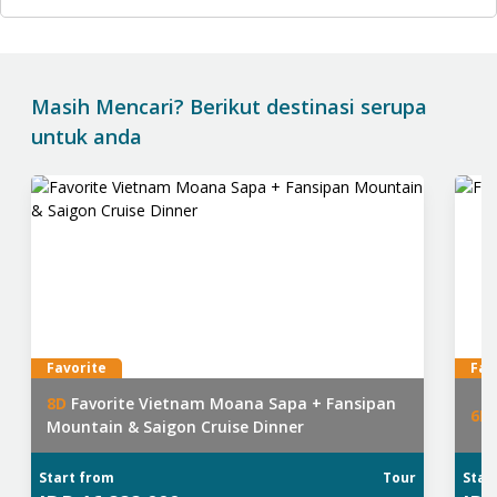
Masih Mencari? Berikut destinasi serupa
untuk anda
Favorite
Fav
8
D
Favorite Vietnam Moana Sapa + Fansipan
6
D
Mountain & Saigon Cruise Dinner
Start from
Tour
Star